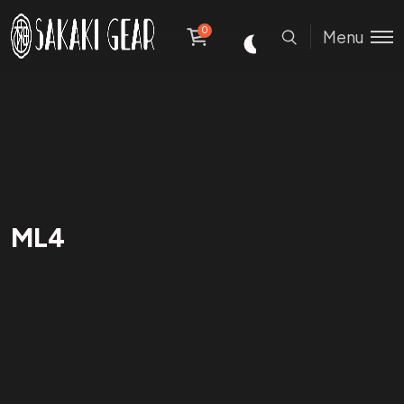
0
Menu
ML4