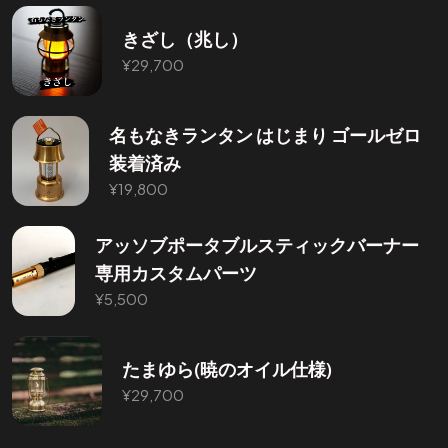
きざし（兆し）
¥
29,700
名もなきランタン はじまり ゴールゼロ
装着済み
¥
19,800
アッソブポータブルスティックバーナー
専用カスタムパーツ
¥
5,500
たまゆら(暁のオイル仕様)
¥
29,700